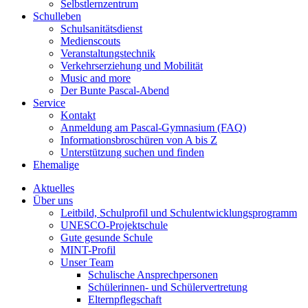
Selbstlernzentrum
Schulleben
Schulsanitätsdienst
Medienscouts
Veranstaltungstechnik
Verkehrserziehung und Mobilität
Music and more
Der Bunte Pascal-Abend
Service
Kontakt
Anmeldung am Pascal-Gymnasium (FAQ)
Informationsbroschüren von A bis Z
Unterstützung suchen und finden
Ehemalige
Aktuelles
Über uns
Leitbild, Schulprofil und Schulentwicklungsprogramm
UNESCO-Projektschule
Gute gesunde Schule
MINT-Profil
Unser Team
Schulische Ansprechpersonen
Schülerinnen- und Schülervertretung
Elternpflegschaft