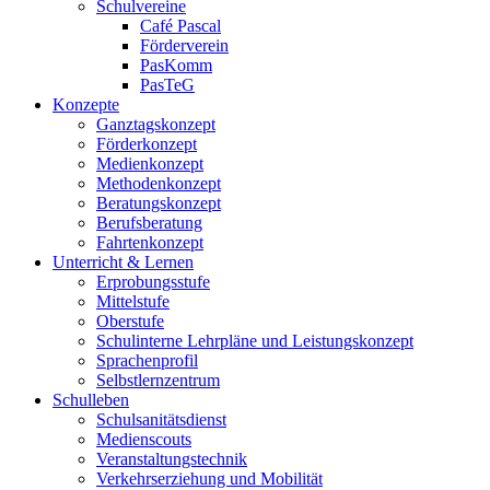
Schulvereine
Café Pascal
Förderverein
PasKomm
PasTeG
Konzepte
Ganztagskonzept
Förderkonzept
Medienkonzept
Methodenkonzept
Beratungskonzept
Berufsberatung
Fahrtenkonzept
Unterricht & Lernen
Erprobungsstufe
Mittelstufe
Oberstufe
Schulinterne Lehrpläne und Leistungskonzept
Sprachenprofil
Selbstlernzentrum
Schulleben
Schulsanitätsdienst
Medienscouts
Veranstaltungstechnik
Verkehrserziehung und Mobilität