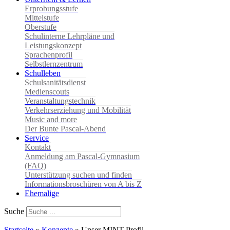
Erprobungsstufe
Mittelstufe
Oberstufe
Schulinterne Lehrpläne und
Leistungskonzept
Sprachenprofil
Selbstlernzentrum
Schulleben
Schulsanitätsdienst
Medienscouts
Veranstaltungstechnik
Verkehrserziehung und Mobilität
Music and more
Der Bunte Pascal-Abend
Service
Kontakt
Anmeldung am Pascal-Gymnasium
(FAQ)
Unterstützung suchen und finden
Informationsbroschüren von A bis Z
Ehemalige
Suche
Startseite
»
Konzepte
»
Unser MINT-Profil