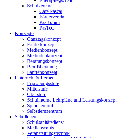
Elternpflegschaft
Schulvereine
Café Pascal
Förderverein
PasKomm
PasTeG
Konzepte
Ganztagskonzept
Förderkonzept
Medienkonzept
Methodenkonzept
Beratungskonzept
Berufsberatung
Fahrtenkonzept
Unterricht & Lernen
Erprobungsstufe
Mittelstufe
Oberstufe
Schulinterne Lehrpläne und Leistungskonzept
Sprachenprofil
Selbstlernzentrum
Schulleben
Schulsanitätsdienst
Medienscouts
Veranstaltungstechnik