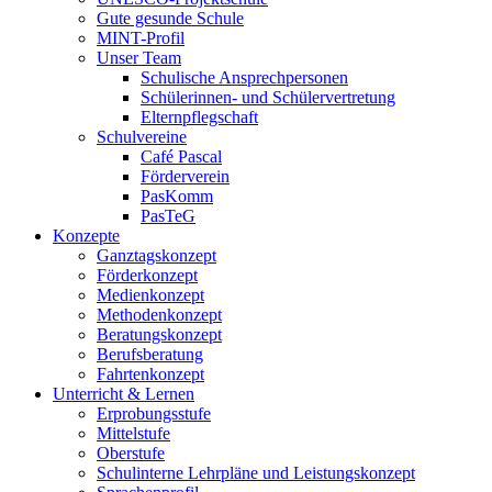
Gute gesunde Schule
MINT-Profil
Unser Team
Schulische Ansprechpersonen
Schülerinnen- und Schülervertretung
Elternpflegschaft
Schulvereine
Café Pascal
Förderverein
PasKomm
PasTeG
Konzepte
Ganztagskonzept
Förderkonzept
Medienkonzept
Methodenkonzept
Beratungskonzept
Berufsberatung
Fahrtenkonzept
Unterricht & Lernen
Erprobungsstufe
Mittelstufe
Oberstufe
Schulinterne Lehrpläne und Leistungskonzept