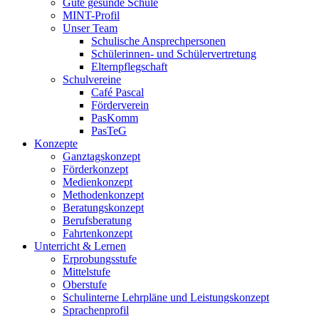
Gute gesunde Schule
MINT-Profil
Unser Team
Schulische Ansprechpersonen
Schülerinnen- und Schülervertretung
Elternpflegschaft
Schulvereine
Café Pascal
Förderverein
PasKomm
PasTeG
Konzepte
Ganztagskonzept
Förderkonzept
Medienkonzept
Methodenkonzept
Beratungskonzept
Berufsberatung
Fahrtenkonzept
Unterricht & Lernen
Erprobungsstufe
Mittelstufe
Oberstufe
Schulinterne Lehrpläne und Leistungskonzept
Sprachenprofil